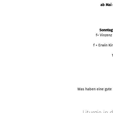
ab Mai 
Sonntag
f+ Vinzenz
f + Erwin K
Was haben eine gute P
Liturgie in