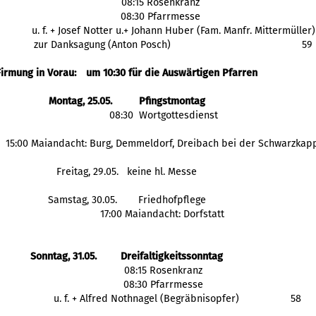
08:15 Rosenkranz
08:30 Pfarrmesse
 u. f. + Josef Notter u.+ Johann Huber (Fam. Manfr. Mittermüller)
 zur Danksagung (Anton Posch)
59
Firmung in Vorau: 
um 10:30 für die Auswärtigen Pfarren
Montag, 25.05.
Pfingstmontag
  08:30  Wortgottesdienst
  15:00 Maiandacht: Burg, Demmeldorf, Dreibach bei der Schwarzkap
Freitag, 29.05.
 keine hl. Messe
Samstag, 30.05.
Friedhofpflege
 17:00 Maiandacht: Dorfstatt
Sonntag, 31.05.
Dreifaltigkeitssonntag
  08:15 Rosenkranz
  08:30 Pfarrmesse
            u. f. + Alfred Nothnagel (Begräbnisopfer)
58