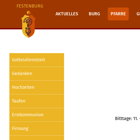
FESTENBURG
AKTUELLES
BURG
PFARRE
G
Gottesdienstzeit
Gedanken
Hochzeiten
Taufen
Erstkommunion
Bitttage: 11
Firmung