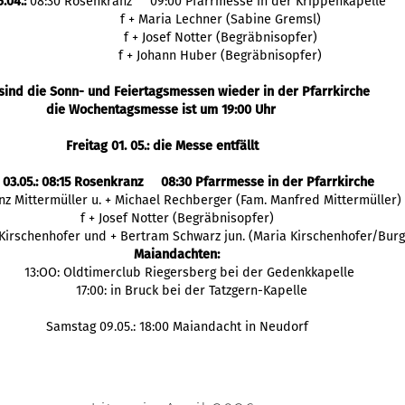
.04.:
08:30 Rosenkranz 09:00 Pfarrmesse in der Krippenkapelle
f + Maria Lechner (Sabine Gremsl)
f + Josef Notter (Begräbnisopfer)
f + Johann Huber (Begräbnisopfer)
sind die Sonn- und Feiertagsmessen wieder in der Pfarrkirche
die Wochentagsmesse ist um 19:00 Uhr
Freitag 01. 05.: die Messe entfällt
 03.05.: 08:15 Rosenkranz 08:30 Pfarrmesse in der Pfarrkirche
enz Mittermüller u. + Michael Rechberger (Fam. Manfred Mittermüller)
f + Josef Notter (Begräbnisopfer)
 Kirschenhofer und + Bertram Schwarz jun. (Maria Kirschenhofer/Burg
Maiandachten:
13:OO: Oldtimerclub Riegersberg bei der Gedenkkapelle
17:00: in Bruck bei der Tatzgern-Kapelle
Samstag 09.05.: 18:00 Maiandacht in Neudorf