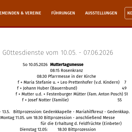
EMEINDEN & VEREINE
FÜHRUNGEN
AUSSTELLUNGEN
K
G0ttesdienste vom 10.05. - 07.06.2026
So 10.05.2026
Muttertagsmesse
08:15 Rosenkranz
08:30 Pfarrmesse in der Kirche
f + Maria Stefanie u. + Leo Prettenhofer (v.d. Kindern) 7
f + Johann Huber (Bauernbund)
49
f + Mutter u.d. + 
Festenburger
 Mütter (Fam. Anton Posch) 51
f + Josef Notter (Familie)
 55
. - 13.5.   Bittprozession: Gedenkkapelle - Mariahilfkreuz - Gedenkkap.
Montag 11.05. um 18:30 Bittprozession - anschließend Messe
für die Erhaltung d. Feldfrüchte (Einbeter)
Dienstag 12.05: 
18:30 Bittprozession