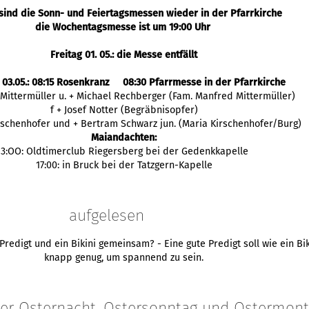
sind die Sonn- und Feiertagsmessen wieder in der Pfarrkirche
die Wochentagsmesse ist um 19:00 Uhr
Freitag 01. 05.: die Messe entfällt
 03.05.: 08:15 Rosenkranz 08:30 Pfarrmesse in der Pfarrkirche
 Mittermüller u. + Michael Rechberger (Fam. Manfred Mittermüller)
f + Josef Notter (Begräbnisopfer)
irschenhofer und + Bertram Schwarz jun. (Maria Kirschenhofer/Burg)
Maiandachten:
13:OO: Oldtimerclub Riegersberg bei der Gedenkkapelle
17:00: in Bruck bei der Tatzgern-Kapelle
aufgelesen
redigt und ein Bikini gemeinsam? - Eine gute Predigt soll wie ein Bik
knapp genug, um spannend zu sein.
 der Osternacht, Ostersonntag und Ostermon