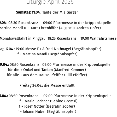
Liturgie April 2026
Samstag 11.04
.: Taufe der Mia Garger
2.04
.: 08:30 Rosenkranz 09:00 Pfarrmesse in der Krippenkapelle
 Martina Mandl u. + Kurt Ehrenhöfer (August u. Andrea Hofer)
: Monatswallfahrt in Pinggau 18:25 Rosenkranz 19:00 Wallfahrtsmess
tag 17.04.: 19:00 Messe f + Alfred Nothnagel (Begräbnisopfer)
f + Martina Mandl (Begräbnisopfer)
9.04.:
08:30 Rosenkranz 09:00 Pfarrmesse in der Krippenkapelle
für die + Onkel und Tanten (Manfred Kemmer)
für alle + aus dem Hause Pfeiffer (Cilli Pfeiffer)
Freitag 24.04.: die Messe entfällt
.04.:
08:30 Rosenkranz 09:00 Pfarrmesse in der Krippenkapelle
f + Maria Lechner (Sabine Gremsl)
f + Josef Notter (Begräbnisopfer)
f + Johann Huber (Begräbnisopfer)