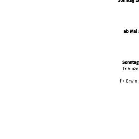
Sonntag 26
ab Mai 
Sonntag
f+ Vinz
f + Erwin