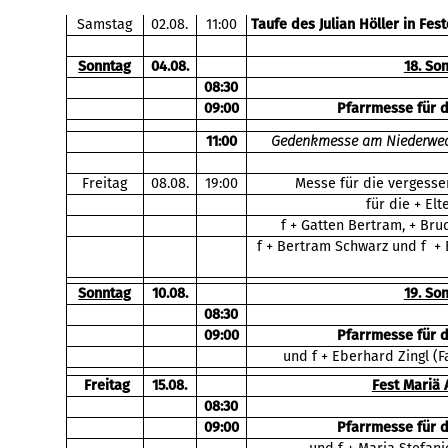
Samstag
02.08.
11:00
Taufe des Julian Höller in Fes
Sonntag
04.08.
18. So
08:30
09:00
Pfarrmesse für 
11:00
Gedenkmesse am Niederwech
Freitag
08.08.
19:00
Messe für die vergesse
für die + El
f + Gatten Bertram, + Bru
f + Bertram Schwarz und f + E
Sonntag
10.08.
19. So
08:30
09:00
Pfarrmesse für 
und f + Eberhard Zingl (F
Freitag
15.08.
Fest Mariä
08:30
09:00
Pfarrmesse für 