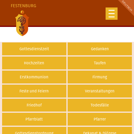
FESTENBURG
Gottesdienstzeit
Gedanken
Hochzeiten
Taufen
Erstkommunion
Firmung
Feste und Feiern
Veranstaltungen
Friedhof
Todesfälle
Pfarrblatt
Pfarrer
Gottesdienstordnung
Dekanat & Diözese