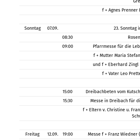
Gr
f + Agnes Prenner 
Sonntag
07.09.
23. Sonntag 
08:30
Rose
09:00
Pfarrmesse für die Le
f + Mutter Maria Stefa
und f + Eberhard Zingl
f + Vater Leo Pret
15:00
Dreibachbeten vom Kutsch
15:30
Messe in Dreibach für d
f + Eltern v. Christine u. Fr
Sch
Freitag
12.09.
19:00
Messe f + Franz Wiedner 