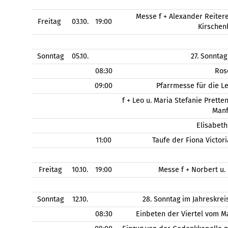
Messe f + Alexander Reitere
Freitag
03.10.
19:00
Kirschen
Sonntag
05.10.
27. Sonntag
08:30
Ros
09:00
Pfarrmesse für die L
f + Leo u. Maria Stefanie Pretten
Manf
Elisabeth
11:00
Taufe der Fiona Victor
Freitag
10.10.
19:00
Messe f + Norbert u.
Sonntag
12.10.
28. Sonntag im Jahreskre
08:30
Einbeten der Viertel vom M