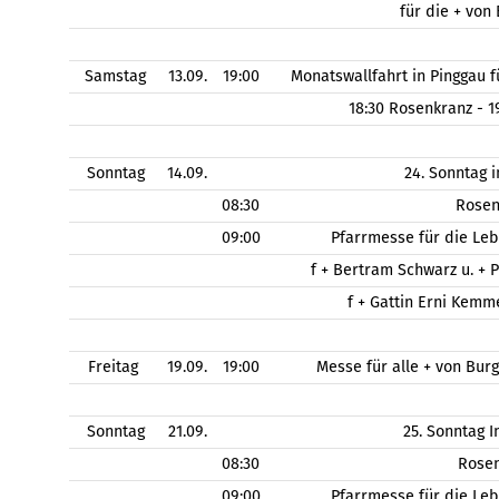
für die + von
Samstag
13.09.
19:00
Monatswallfahrt in Pinggau
18:30 Rosenkranz - 
Sonntag
14.09.
24. Sonntag 
08:30
Rose
09:00
Pfarrmesse für die Le
f + Bertram Schwarz u. + 
f + Gattin Erni Kem
Freitag
19.09.
19:00
Messe für alle + von Bu
Sonntag
21.09.
25. Sonntag 
08:30
Rose
09:00
Pfarrmesse für die Le