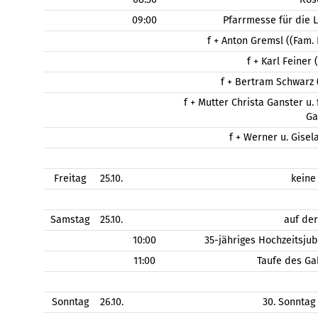
09:00
Pfarrmesse für die 
f + Anton Gremsl ((Fam.
f + Karl Feiner
f + Bertram Schwarz (
f + Mutter Christa Ganster u.
Ga
f + Werner u. Gisel
Freitag
25.10.
keine
Samstag
25.10.
auf de
10:00
35-jähriges Hochzeitsju
11:00
Taufe des Ga
Sonntag
26.10.
30. Sonntag