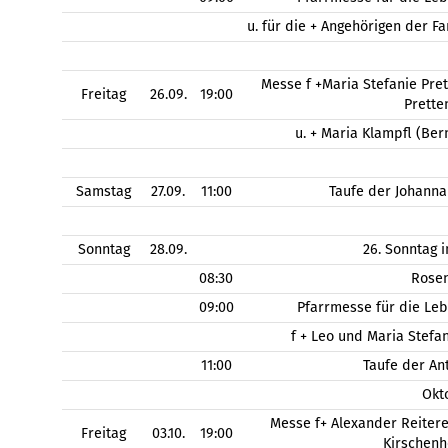
u. für die + Angehörigen der 
Messe f +Maria Stefanie Pret
Freitag
26.09.
19:00
Prette
u. + Maria Klampfl (Be
Samstag
27.09.
11:00
Taufe der Johanna
Sonntag
28.09.
26. Sonntag 
08:30
Rose
09:00
Pfarrmesse für die Le
f + Leo und Maria Stefa
11:00
Taufe der An
Okt
Messe f+ Alexander Reitere
Freitag
03.10.
19:00
Kirschen