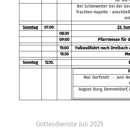
für die 
Bei Schönwetter bei der Ged
Trachten-kapelle - anschli
au
Sonntag
07.09.
23. So
08:30
09:00
Pfarrmesse für 
15:00
Fußwallfahrt nach Dreibach 
15:30
Me
Sonntag
12.10.
Mai: Dorfstatt - Juni: N
August: Burg, Demmeldorf,
Gottesdienste Juli 2025