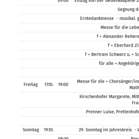
09:00
Einzug von der Gedenkkapelle z
Segnung d
Erntedankmesse - musikal. g
Messe für die Leb
f + Alexander Reitere
f + Eberhard Zi
f + Bertram Schwarz u. + S
für alle + Angehöri
Messe für die + Chorsänger/inn
Freitag
17.10.
19:00
Math
Kirschenhofer Margarete, Mi
Fra
Prenner Luise, Prettenhofe
Sonntag
19.10.
29. Sonntag im Jahreskreis 
08:30
Ros