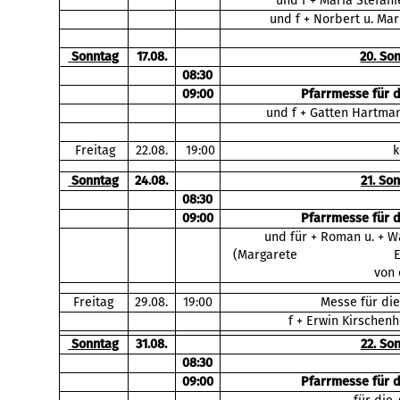
und f + Maria Stefani
und f + Norbert u. Ma
Sonntag
17.08.
20. So
08:30
09:00
Pfarrmesse für 
und f + Gatten Hartman
Freitag
22.08.
19:00
k
Sonntag
24.08.
21. So
08:30
09:00
Pfarrmesse für 
und für + Roman u. + W
(Margarete Ehrenhöfer 
von 
Freitag
29.08.
19:00
Messe für die
f + Erwin Kirschenh
Sonntag
31.08.
22. So
08:30
09:00
Pfarrmesse für 