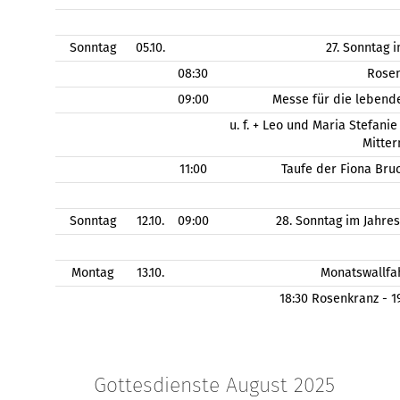
Sonntag
05.10.
27. Sonntag 
08:30
Rose
09:00
Messe für die lebend
u. f. + Leo und Maria Stefanie
Mitter
11:00
Taufe der Fiona Bru
Sonntag
12.10.
09:00
28. Sonntag im Jahre
Montag
13.10.
Monatswallfa
18:30 Rosenkranz - 
Gottesdienste August 2025