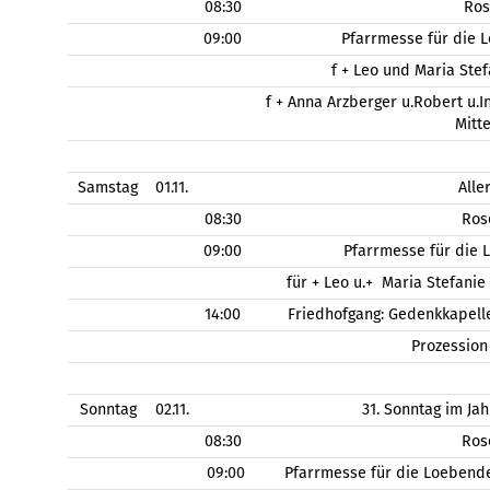
08:30
Ros
09:00
Pfarrmesse für die 
f + Leo und Maria Stef
f + Anna Arzberger u.Robert u.
Mitt
Samstag
01.11.
Alle
08:30
Ros
09:00
Pfarrmesse für die 
für + Leo u.+ Maria Stefanie
14:00
Friedhofgang: Gedenkkapell
Prozessio
Sonntag
02.11.
31. Sonntag im Jah
08:30
Ros
09:00
Pfarrmesse für die Loebend