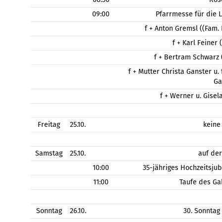
09:00
Pfarrmesse für die 
f + Anton Gremsl ((Fam.
f + Karl Feiner
f + Bertram Schwarz (
f + Mutter Christa Ganster u.
Ga
f + Werner u. Gisel
Freitag
25.10.
keine
Samstag
25.10.
auf de
10:00
35-jähriges Hochzeitsju
11:00
Taufe des Ga
Sonntag
26.10.
30. Sonntag