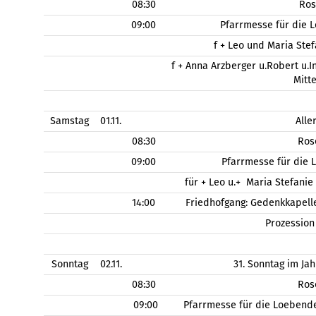
08:30
Ros
09:00
Pfarrmesse für die 
f + Leo und Maria Stef
f + Anna Arzberger u.Robert u.
Mitt
Samstag
01.11.
Alle
08:30
Ros
09:00
Pfarrmesse für die 
für + Leo u.+ Maria Stefanie
14:00
Friedhofgang: Gedenkkapell
Prozessio
Sonntag
02.11.
31. Sonntag im Jah
08:30
Ros
09:00
Pfarrmesse für die Loebend