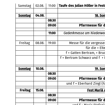
Samstag
02.08.
11:00
Taufe des Julian Höller in Fes
Sonntag
04.08.
18. So
08:30
09:00
Pfarrmesse für 
11:00
Gedenkmesse am Niederwech
Freitag
08.08.
19:00
Messe für die vergesse
für die + El
f + Gatten Bertram, + Bru
f + Bertram Schwarz und f + E
Sonntag
10.08.
19. So
08:30
09:00
Pfarrmesse für 
und f + Eberhard Zingl (F
Freitag
15.08.
Fest Mariä
08:30
09:00
Pfarrmesse für 