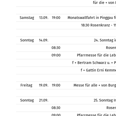
für die + von
Samstag
13.09.
19:00
Monatswallfahrt in Pinggau
18:30 Rosenkranz - 
Sonntag
14.09.
24. Sonntag 
08:30
Rose
09:00
Pfarrmesse für die Le
f + Bertram Schwarz u. + 
f + Gattin Erni Kem
Freitag
19.09.
19:00
Messe für alle + von Bu
Sonntag
21.09.
25. Sonntag 
08:30
Rose
09:00
Pfarrmesse für die Le