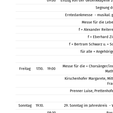
09:00
Einzug von der Gedenkkapelle z
Segnung d
Erntedankmesse - musikal. g
Messe für die Leb
f + Alexander Reitere
f + Eberhard Zi
f + Bertram Schwarz u. + S
für alle + Angehöri
Messe für die + Chorsänger/inn
Freitag
17.10.
19:00
Math
Kirschenhofer Margarete, Mi
Fra
Prenner Luise, Prettenhofe
Sonntag
19.10.
29. Sonntag im Jahreskreis 
08:30
Ros