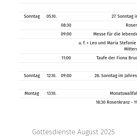
Sonntag
05.10.
27. Sonntag 
08:30
Rose
09:00
Messe für die lebend
u. f. + Leo und Maria Stefanie
Mitter
11:00
Taufe der Fiona Bru
Sonntag
12.10.
09:00
28. Sonntag im Jahre
Montag
13.10.
Monatswallfa
18:30 Rosenkranz - 
Gottesdienste August 2025