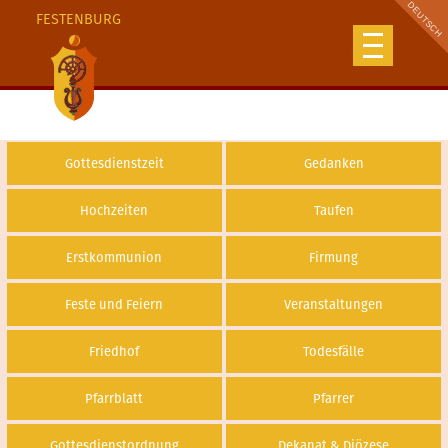
FESTENBURG
Gottesdienstzeit
Gedanken
Hochzeiten
Taufen
Erstkommunion
Firmung
Feste und Feiern
Veranstaltungen
Friedhof
Todesfälle
Pfarrblatt
Pfarrer
Gottesdienstordnung
Dekanat & Diözese