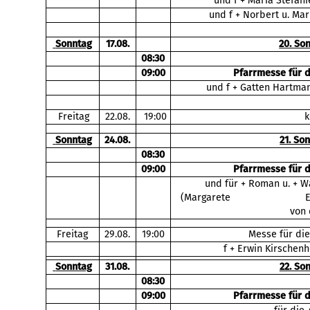
und f + Maria Stefani
und f + Norbert u. Ma
Sonntag
17.08.
20. So
08:30
09:00
Pfarrmesse für 
und f + Gatten Hartman
Freitag
22.08.
19:00
k
Sonntag
24.08.
21. So
08:30
09:00
Pfarrmesse für 
und für + Roman u. + W
(Margarete Ehrenhöfer 
von 
Freitag
29.08.
19:00
Messe für die
f + Erwin Kirschenh
Sonntag
31.08.
22. So
08:30
09:00
Pfarrmesse für 