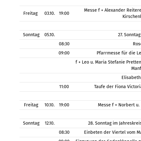
Messe f + Alexander Reitere
Freitag
03.10.
19:00
Kirschen
Sonntag
05.10.
27. Sonntag
08:30
Ros
09:00
Pfarrmesse für die L
f + Leo u. Maria Stefanie Pretten
Manf
Elisabeth
11:00
Taufe der Fiona Victor
Freitag
10.10.
19:00
Messe f + Norbert u.
Sonntag
12.10.
28. Sonntag im Jahreskre
08:30
Einbeten der Viertel vom M