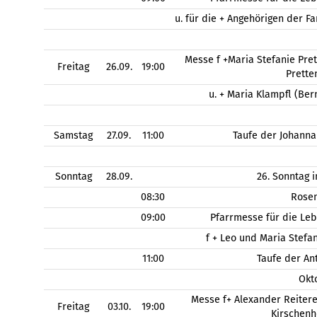
u. für die + Angehörigen der 
Messe f +Maria Stefanie Pret
Freitag
26.09.
19:00
Prette
u. + Maria Klampfl (Be
Samstag
27.09.
11:00
Taufe der Johanna
Sonntag
28.09.
26. Sonntag 
08:30
Rose
09:00
Pfarrmesse für die Le
f + Leo und Maria Stefa
11:00
Taufe der An
Okt
Messe f+ Alexander Reitere
Freitag
03.10.
19:00
Kirschen