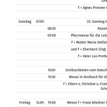
Gr
f + Agnes Prenner 
Sonntag
07.09.
23. Sonntag 
08:30
Rose
09:00
Pfarrmesse für die Le
f + Mutter Maria Stefa
und f + Eberhard Zingl
f + Vater Leo Pret
15:00
Dreibachbeten vom Kutsch
15:30
Messe in Dreibach für d
f + Eltern v. Christine u. Fr
Sch
Freitag
12.09.
19:00
Messe f + Franz Wiedner 