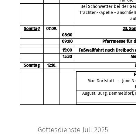
für die 
Bei Schönwetter bei der Ged
Trachten-kapelle - anschli
au
Sonntag
07.09.
23. So
08:30
09:00
Pfarrmesse für 
15:00
Fußwallfahrt nach Dreibach 
15:30
Me
Sonntag
12.10.
Mai: Dorfstatt - Juni: N
August: Burg, Demmeldorf,
Gottesdienste Juli 2025