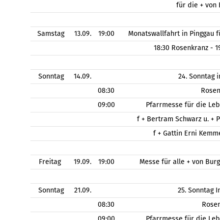
für die + von
Samstag
13.09.
19:00
Monatswallfahrt in Pinggau
18:30 Rosenkranz - 
Sonntag
14.09.
24. Sonntag 
08:30
Rose
09:00
Pfarrmesse für die Le
f + Bertram Schwarz u. + 
f + Gattin Erni Kem
Freitag
19.09.
19:00
Messe für alle + von Bu
Sonntag
21.09.
25. Sonntag 
08:30
Rose
09:00
Pfarrmesse für die Le