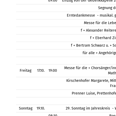
09:00
Einzug von der Gedenkkapelle z
Segnung d
Erntedankmesse - musikal. g
Messe für die Leb
f + Alexander Reitere
f + Eberhard Zi
f + Bertram Schwarz u. + S
für alle + Angehöri
Messe für die + Chorsänger/inn
Freitag
17.10.
19:00
Math
Kirschenhofer Margarete, Mi
Fra
Prenner Luise, Prettenhofe
Sonntag
19.10.
29. Sonntag im Jahreskreis 
08:30
Ros