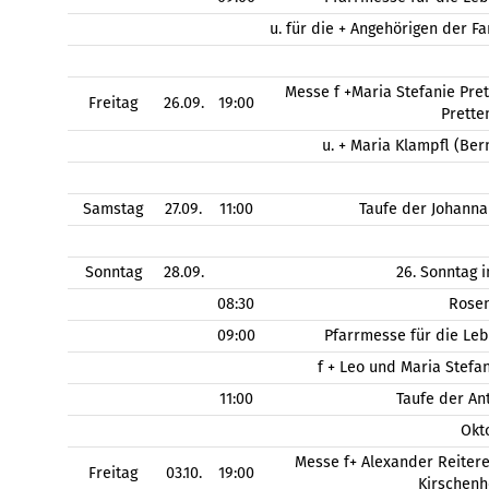
u. für die + Angehörigen der 
Messe f +Maria Stefanie Pret
Freitag
26.09.
19:00
Prette
u. + Maria Klampfl (Be
Samstag
27.09.
11:00
Taufe der Johanna
Sonntag
28.09.
26. Sonntag 
08:30
Rose
09:00
Pfarrmesse für die Le
f + Leo und Maria Stefa
11:00
Taufe der An
Okt
Messe f+ Alexander Reitere
Freitag
03.10.
19:00
Kirschen