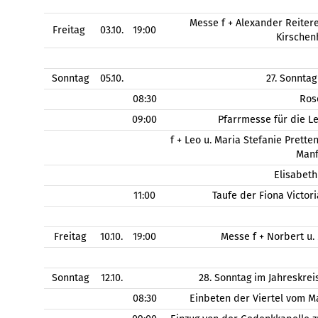
Messe f + Alexander Reitere
Freitag
03.10.
19:00
Kirschen
Sonntag
05.10.
27. Sonntag
08:30
Ros
09:00
Pfarrmesse für die L
f + Leo u. Maria Stefanie Pretten
Manf
Elisabeth
11:00
Taufe der Fiona Victor
Freitag
10.10.
19:00
Messe f + Norbert u.
Sonntag
12.10.
28. Sonntag im Jahreskre
08:30
Einbeten der Viertel vom M