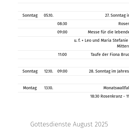
Sonntag
05.10.
27. Sonntag 
08:30
Rose
09:00
Messe für die lebend
u. f. + Leo und Maria Stefanie
Mitter
11:00
Taufe der Fiona Bru
Sonntag
12.10.
09:00
28. Sonntag im Jahre
Montag
13.10.
Monatswallfa
18:30 Rosenkranz - 
Gottesdienste August 2025