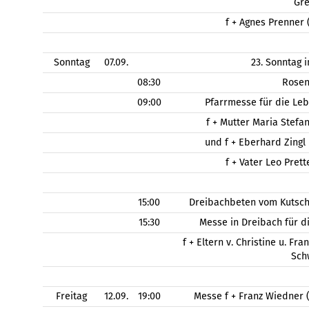
Gr
f + Agnes Prenner 
Sonntag
07.09.
23. Sonntag 
08:30
Rose
09:00
Pfarrmesse für die Le
f + Mutter Maria Stefa
und f + Eberhard Zingl
f + Vater Leo Pret
15:00
Dreibachbeten vom Kutsch
15:30
Messe in Dreibach für d
f + Eltern v. Christine u. Fr
Sch
Freitag
12.09.
19:00
Messe f + Franz Wiedner 