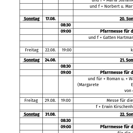
und f + Maria Stefani
und f + Norbert u. Ma
Sonntag
17.08.
20. So
08:30
09:00
Pfarrmesse für 
und f + Gatten Hartman
Freitag
22.08.
19:00
k
Sonntag
24.08.
21. So
08:30
09:00
Pfarrmesse für 
und für + Roman u. + W
(Margarete Ehrenhöfer 
von 
Freitag
29.08.
19:00
Messe für die
f + Erwin Kirschenh
Sonntag
31.08.
22. So
08:30
09:00
Pfarrmesse für 