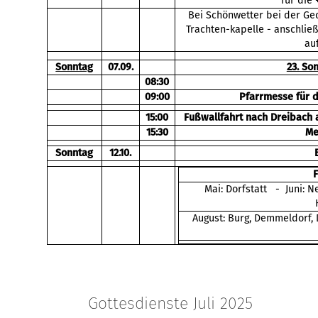
für die 
Bei Schönwetter bei der Ged
Trachten-kapelle - anschli
au
Sonntag
07.09.
23. So
08:30
09:00
Pfarrmesse für 
15:00
Fußwallfahrt nach Dreibach 
15:30
Me
Sonntag
12.10.
Mai: Dorfstatt - Juni: N
August: Burg, Demmeldorf,
Gottesdienste Juli 2025