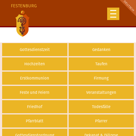
FESTENBURG
Gottesdienstzeit
Gedanken
Hochzeiten
Taufen
Erstkommunion
Firmung
Feste und Feiern
Veranstaltungen
Friedhof
Todesfälle
Pfarrblatt
Pfarrer
Gottesdienstordnung
Dekanat & Diözese