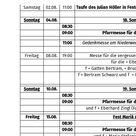
Samstag
02.08.
11:00
Taufe des Julian Höller in Fes
Sonntag
04.08.
18. So
08:30
09:00
Pfarrmesse für 
11:00
Gedenkmesse am Niederwech
Freitag
08.08.
19:00
Messe für die vergesse
für die + El
f + Gatten Bertram, + Bru
f + Bertram Schwarz und f + E
Sonntag
10.08.
19. So
08:30
09:00
Pfarrmesse für 
und f + Eberhard Zingl (F
Freitag
15.08.
Fest Mariä
08:30
09:00
Pfarrmesse für 