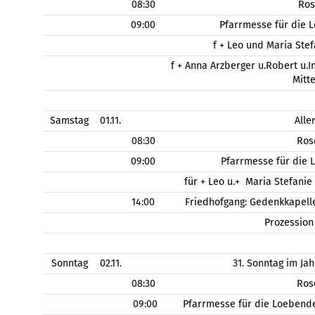
08:30
Ros
09:00
Pfarrmesse für die 
f + Leo und Maria Stef
f + Anna Arzberger u.Robert u.
Mitt
Samstag
01.11.
Alle
08:30
Ros
09:00
Pfarrmesse für die 
für + Leo u.+ Maria Stefanie
14:00
Friedhofgang: Gedenkkapell
Prozessio
Sonntag
02.11.
31. Sonntag im Jah
08:30
Ros
09:00
Pfarrmesse für die Loebend