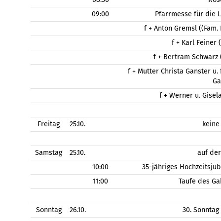
09:00
Pfarrmesse für die 
f + Anton Gremsl ((Fam.
f + Karl Feiner
f + Bertram Schwarz (
f + Mutter Christa Ganster u.
Ga
f + Werner u. Gisel
Freitag
25.10.
keine
Samstag
25.10.
auf de
10:00
35-jähriges Hochzeitsju
11:00
Taufe des Ga
Sonntag
26.10.
30. Sonntag