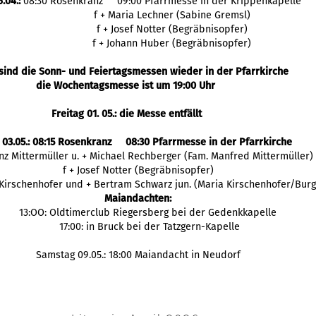
.04.:
08:30 Rosenkranz 09:00 Pfarrmesse in der Krippenkapelle
f + Maria Lechner (Sabine Gremsl)
f + Josef Notter (Begräbnisopfer)
f + Johann Huber (Begräbnisopfer)
sind die Sonn- und Feiertagsmessen wieder in der Pfarrkirche
die Wochentagsmesse ist um 19:00 Uhr
Freitag 01. 05.: die Messe entfällt
 03.05.: 08:15 Rosenkranz 08:30 Pfarrmesse in der Pfarrkirche
enz Mittermüller u. + Michael Rechberger (Fam. Manfred Mittermüller)
f + Josef Notter (Begräbnisopfer)
 Kirschenhofer und + Bertram Schwarz jun. (Maria Kirschenhofer/Burg
Maiandachten:
13:OO: Oldtimerclub Riegersberg bei der Gedenkkapelle
17:00: in Bruck bei der Tatzgern-Kapelle
Samstag 09.05.: 18:00 Maiandacht in Neudorf