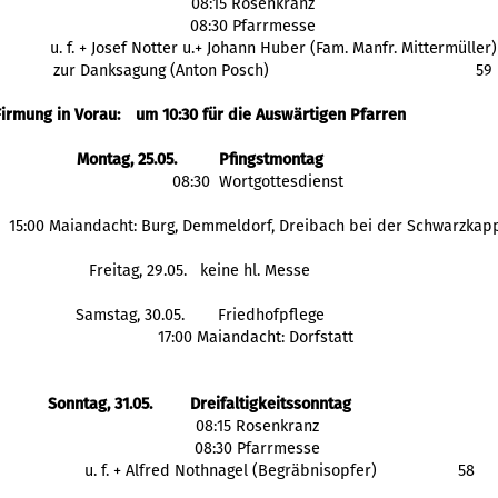
08:15 Rosenkranz
08:30 Pfarrmesse
 u. f. + Josef Notter u.+ Johann Huber (Fam. Manfr. Mittermüller)
 zur Danksagung (Anton Posch)
59
Firmung in Vorau: 
um 10:30 für die Auswärtigen Pfarren
Montag, 25.05.
Pfingstmontag
  08:30  Wortgottesdienst
  15:00 Maiandacht: Burg, Demmeldorf, Dreibach bei der Schwarzkap
Freitag, 29.05.
 keine hl. Messe
Samstag, 30.05.
Friedhofpflege
 17:00 Maiandacht: Dorfstatt
Sonntag, 31.05.
Dreifaltigkeitssonntag
  08:15 Rosenkranz
  08:30 Pfarrmesse
            u. f. + Alfred Nothnagel (Begräbnisopfer)
58