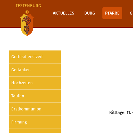
FESTENBURG
AKTUELLES
BURG
PFARRE
G
Gottesdienstzeit
Gedanken
Hochzeiten
Taufen
Erstkommunion
Bitttage: 11
Firmung