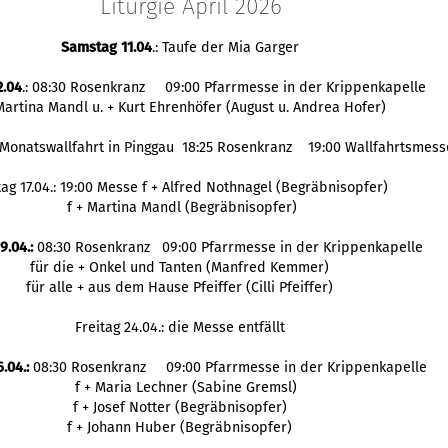
Liturgie April 2026
Samstag 11.04
.: Taufe der Mia Garger
2.04
.: 08:30 Rosenkranz 09:00 Pfarrmesse in der Krippenkapelle
 Martina Mandl u. + Kurt Ehrenhöfer (August u. Andrea Hofer)
: Monatswallfahrt in Pinggau 18:25 Rosenkranz 19:00 Wallfahrtsmess
tag 17.04.: 19:00 Messe f + Alfred Nothnagel (Begräbnisopfer)
f + Martina Mandl (Begräbnisopfer)
9.04.:
08:30 Rosenkranz 09:00 Pfarrmesse in der Krippenkapelle
für die + Onkel und Tanten (Manfred Kemmer)
für alle + aus dem Hause Pfeiffer (Cilli Pfeiffer)
Freitag 24.04.: die Messe entfällt
.04.:
08:30 Rosenkranz 09:00 Pfarrmesse in der Krippenkapelle
f + Maria Lechner (Sabine Gremsl)
f + Josef Notter (Begräbnisopfer)
f + Johann Huber (Begräbnisopfer)