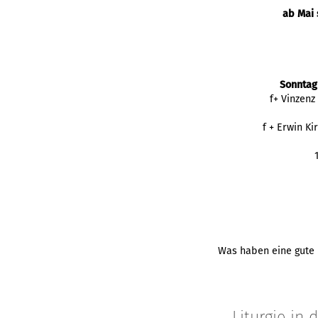
ab Mai 
Sonntag
f+ Vinzenz
f + Erwin K
Was haben eine gute P
Liturgie in