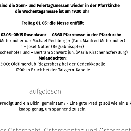
sind die Sonn- und Feiertagsmessen wieder in der Pfarrkirche
die Wochentagsmesse ist um 19:00 Uhr
Freitag 01. 05.: die Messe entfällt
 03.05.: 08:15 Rosenkranz 08:30 Pfarrmesse in der Pfarrkirche
 Mittermüller u. + Michael Rechberger (Fam. Manfred Mittermüller)
f + Josef Notter (Begräbnisopfer)
irschenhofer und + Bertram Schwarz jun. (Maria Kirschenhofer/Burg)
Maiandachten:
13:OO: Oldtimerclub Riegersberg bei der Gedenkkapelle
17:00: in Bruck bei der Tatzgern-Kapelle
aufgelesen
redigt und ein Bikini gemeinsam? - Eine gute Predigt soll wie ein Bik
knapp genug, um spannend zu sein.
 der Osternacht, Ostersonntag und Ostermon