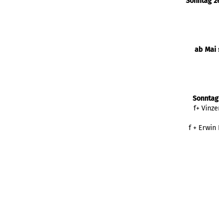
Sonntag 26
ab Mai 
Sonntag
f+ Vinz
f + Erwin