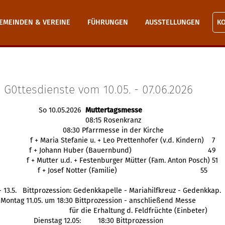
EMEINDEN & VEREINE
FÜHRUNGEN
AUSSTELLUNGEN
K
G0ttesdienste vom 10.05. - 07.06.2026
So 10.05.2026
Muttertagsmesse
08:15 Rosenkranz
08:30 Pfarrmesse in der Kirche
f + Maria Stefanie u. + Leo Prettenhofer (v.d. Kindern) 7
f + Johann Huber (Bauernbund)
49
f + Mutter u.d. + 
Festenburger
 Mütter (Fam. Anton Posch) 51
f + Josef Notter (Familie)
 55
. - 13.5.   Bittprozession: Gedenkkapelle - Mariahilfkreuz - Gedenkkap.
Montag 11.05. um 18:30 Bittprozession - anschließend Messe
für die Erhaltung d. Feldfrüchte (Einbeter)
Dienstag 12.05: 
18:30 Bittprozession