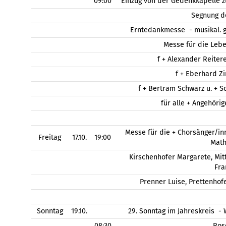
09:00
Einzug von der Gedenkkapelle z
Segnung d
Erntedankmesse - musikal. g
Messe für die Leb
f + Alexander Reitere
f + Eberhard Zi
f + Bertram Schwarz u. + S
für alle + Angehöri
Messe für die + Chorsänger/inn
Freitag
17.10.
19:00
Math
Kirschenhofer Margarete, Mi
Fra
Prenner Luise, Prettenhofe
Sonntag
19.10.
29. Sonntag im Jahreskreis 
08:30
Ros