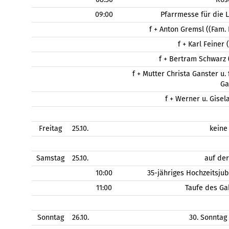
09:00
Pfarrmesse für die 
f + Anton Gremsl ((Fam.
f + Karl Feiner
f + Bertram Schwarz (
f + Mutter Christa Ganster u.
Ga
f + Werner u. Gisel
Freitag
25.10.
keine
Samstag
25.10.
auf de
10:00
35-jähriges Hochzeitsju
11:00
Taufe des Ga
Sonntag
26.10.
30. Sonntag