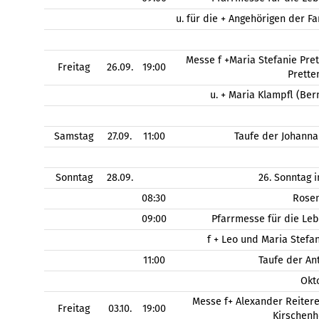
u. für die + Angehörigen der 
Messe f +Maria Stefanie Pret
Freitag
26.09.
19:00
Prette
u. + Maria Klampfl (Be
Samstag
27.09.
11:00
Taufe der Johanna
Sonntag
28.09.
26. Sonntag 
08:30
Rose
09:00
Pfarrmesse für die Le
f + Leo und Maria Stefa
11:00
Taufe der An
Okt
Messe f+ Alexander Reitere
Freitag
03.10.
19:00
Kirschen