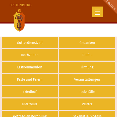
FESTENBURG
Gottesdienstzeit
Gedanken
Hochzeiten
Taufen
Erstkommunion
Firmung
Feste und Feiern
Veranstaltungen
Friedhof
Todesfälle
Pfarrblatt
Pfarrer
Gottesdienstordnung
Dekanat & Diözese