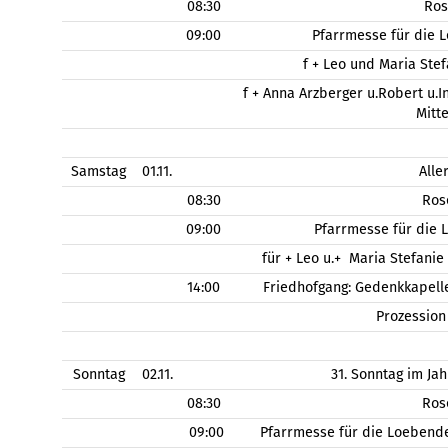
08:30
Ros
09:00
Pfarrmesse für die 
f + Leo und Maria Stef
f + Anna Arzberger u.Robert u.
Mitt
Samstag
01.11.
Alle
08:30
Ros
09:00
Pfarrmesse für die 
für + Leo u.+ Maria Stefanie
14:00
Friedhofgang: Gedenkkapell
Prozessio
Sonntag
02.11.
31. Sonntag im Jah
08:30
Ros
09:00
Pfarrmesse für die Loebend