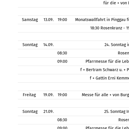
für die + von
Samstag
13.09.
19:00
Monatswallfahrt in Pinggau
18:30 Rosenkranz - 
Sonntag
14.09.
24. Sonntag 
08:30
Rose
09:00
Pfarrmesse für die Le
f + Bertram Schwarz u. + 
f + Gattin Erni Kem
Freitag
19.09.
19:00
Messe für alle + von Bu
Sonntag
21.09.
25. Sonntag 
08:30
Rose
09:00
Pfarrmesse für die Le