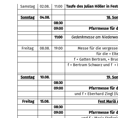
Samstag
02.08.
11:00
Taufe des Julian Höller in Fes
Sonntag
04.08.
18. So
08:30
09:00
Pfarrmesse für 
11:00
Gedenkmesse am Niederwech
Freitag
08.08.
19:00
Messe für die vergesse
für die + El
f + Gatten Bertram, + Bru
f + Bertram Schwarz und f + E
Sonntag
10.08.
19. So
08:30
09:00
Pfarrmesse für 
und f + Eberhard Zingl (F
Freitag
15.08.
Fest Mariä
08:30
09:00
Pfarrmesse für 