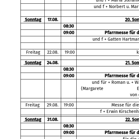
und f + Maria Stefani
und f + Norbert u. Ma
Sonntag
17.08.
20. So
08:30
09:00
Pfarrmesse für 
und f + Gatten Hartman
Freitag
22.08.
19:00
k
Sonntag
24.08.
21. So
08:30
09:00
Pfarrmesse für 
und für + Roman u. + W
(Margarete Ehrenhöfer 
von 
Freitag
29.08.
19:00
Messe für die
f + Erwin Kirschenh
Sonntag
31.08.
22. So
08:30
09:00
Pfarrmesse für 