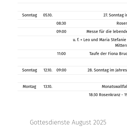
Sonntag
05.10.
27. Sonntag 
08:30
Rose
09:00
Messe für die lebend
u. f. + Leo und Maria Stefanie
Mitter
11:00
Taufe der Fiona Bru
Sonntag
12.10.
09:00
28. Sonntag im Jahre
Montag
13.10.
Monatswallfa
18:30 Rosenkranz - 
Gottesdienste August 2025