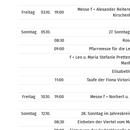
Messe f + Alexander Reitere
Freitag
03.10.
19:00
Kirschen
Sonntag
05.10.
27. Sonntag
08:30
Ros
09:00
Pfarrmesse für die L
f + Leo u. Maria Stefanie Pretten
Manf
Elisabeth
11:00
Taufe der Fiona Victor
Freitag
10.10.
19:00
Messe f + Norbert u.
Sonntag
12.10.
28. Sonntag im Jahreskre
08:30
Einbeten der Viertel vom M