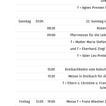
Gr
f + Agnes Prenner 
Sonntag
07.09.
23. Sonntag 
08:30
Rose
09:00
Pfarrmesse für die Le
f + Mutter Maria Stefa
und f + Eberhard Zingl
f + Vater Leo Pret
15:00
Dreibachbeten vom Kutsch
15:30
Messe in Dreibach für d
f + Eltern v. Christine u. Fr
Sch
Freitag
12.09.
19:00
Messe f + Franz Wiedner 