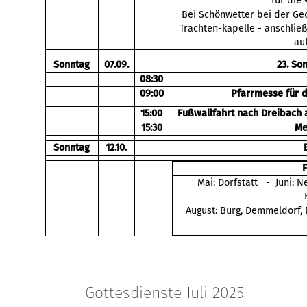
für die 
Bei Schönwetter bei der Ged
Trachten-kapelle - anschli
au
Sonntag
07.09.
23. So
08:30
09:00
Pfarrmesse für 
15:00
Fußwallfahrt nach Dreibach 
15:30
Me
Sonntag
12.10.
Mai: Dorfstatt - Juni: N
August: Burg, Demmeldorf,
Gottesdienste Juli 2025