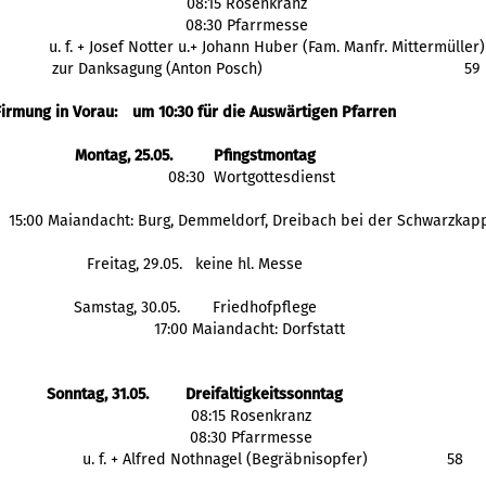
08:15 Rosenkranz
08:30 Pfarrmesse
 u. f. + Josef Notter u.+ Johann Huber (Fam. Manfr. Mittermüller)
 zur Danksagung (Anton Posch)
59
Firmung in Vorau: 
um 10:30 für die Auswärtigen Pfarren
Montag, 25.05.
Pfingstmontag
  08:30  Wortgottesdienst
  15:00 Maiandacht: Burg, Demmeldorf, Dreibach bei der Schwarzkap
Freitag, 29.05.
 keine hl. Messe
Samstag, 30.05.
Friedhofpflege
 17:00 Maiandacht: Dorfstatt
Sonntag, 31.05.
Dreifaltigkeitssonntag
  08:15 Rosenkranz
  08:30 Pfarrmesse
            u. f. + Alfred Nothnagel (Begräbnisopfer)
58