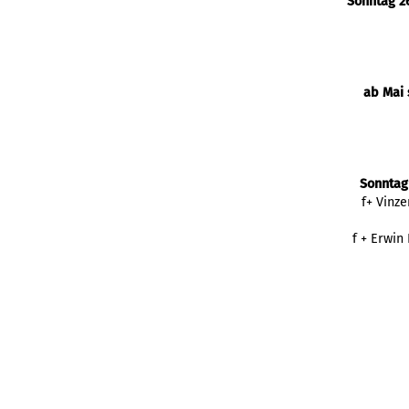
Sonntag 26
ab Mai 
Sonntag
f+ Vinz
f + Erwin