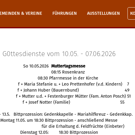
EMEINDEN & VEREINE
FÜHRUNGEN
AUSSTELLUNGEN
K
G0ttesdienste vom 10.05. - 07.06.2026
So 10.05.2026
Muttertagsmesse
08:15 Rosenkranz
08:30 Pfarrmesse in der Kirche
f + Maria Stefanie u. + Leo Prettenhofer (v.d. Kindern) 7
f + Johann Huber (Bauernbund)
49
f + Mutter u.d. + 
Festenburger
 Mütter (Fam. Anton Posch) 51
f + Josef Notter (Familie)
 55
. - 13.5.   Bittprozession: Gedenkkapelle - Mariahilfkreuz - Gedenkkap.
Montag 11.05. um 18:30 Bittprozession - anschließend Messe
für die Erhaltung d. Feldfrüchte (Einbeter)
Dienstag 12.05: 
18:30 Bittprozession