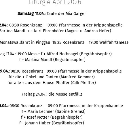
Liturgie April 2026
Samstag 11.04
.: Taufe der Mia Garger
2.04
.: 08:30 Rosenkranz 09:00 Pfarrmesse in der Krippenkapelle
 Martina Mandl u. + Kurt Ehrenhöfer (August u. Andrea Hofer)
: Monatswallfahrt in Pinggau 18:25 Rosenkranz 19:00 Wallfahrtsmess
tag 17.04.: 19:00 Messe f + Alfred Nothnagel (Begräbnisopfer)
f + Martina Mandl (Begräbnisopfer)
9.04.:
08:30 Rosenkranz 09:00 Pfarrmesse in der Krippenkapelle
für die + Onkel und Tanten (Manfred Kemmer)
für alle + aus dem Hause Pfeiffer (Cilli Pfeiffer)
Freitag 24.04.: die Messe entfällt
.04.:
08:30 Rosenkranz 09:00 Pfarrmesse in der Krippenkapelle
f + Maria Lechner (Sabine Gremsl)
f + Josef Notter (Begräbnisopfer)
f + Johann Huber (Begräbnisopfer)