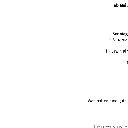
ab Mai 
Sonntag
f+ Vinzenz
f + Erwin K
Was haben eine gute P
Liturgie in