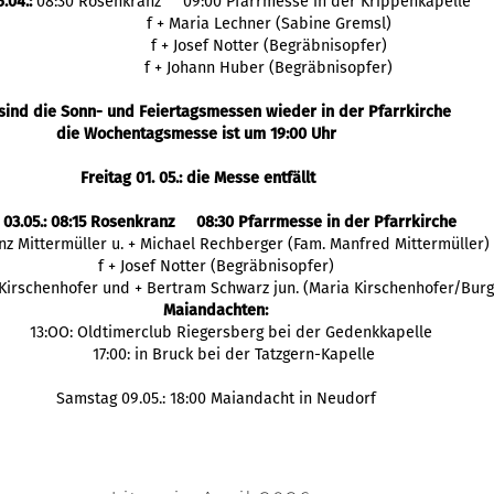
.04.:
08:30 Rosenkranz 09:00 Pfarrmesse in der Krippenkapelle
f + Maria Lechner (Sabine Gremsl)
f + Josef Notter (Begräbnisopfer)
f + Johann Huber (Begräbnisopfer)
sind die Sonn- und Feiertagsmessen wieder in der Pfarrkirche
die Wochentagsmesse ist um 19:00 Uhr
Freitag 01. 05.: die Messe entfällt
 03.05.: 08:15 Rosenkranz 08:30 Pfarrmesse in der Pfarrkirche
enz Mittermüller u. + Michael Rechberger (Fam. Manfred Mittermüller)
f + Josef Notter (Begräbnisopfer)
 Kirschenhofer und + Bertram Schwarz jun. (Maria Kirschenhofer/Burg
Maiandachten:
13:OO: Oldtimerclub Riegersberg bei der Gedenkkapelle
17:00: in Bruck bei der Tatzgern-Kapelle
Samstag 09.05.: 18:00 Maiandacht in Neudorf