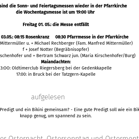
sind die Sonn- und Feiertagsmessen wieder in der Pfarrkirche
die Wochentagsmesse ist um 19:00 Uhr
Freitag 01. 05.: die Messe entfällt
 03.05.: 08:15 Rosenkranz 08:30 Pfarrmesse in der Pfarrkirche
 Mittermüller u. + Michael Rechberger (Fam. Manfred Mittermüller)
f + Josef Notter (Begräbnisopfer)
irschenhofer und + Bertram Schwarz jun. (Maria Kirschenhofer/Burg)
Maiandachten:
13:OO: Oldtimerclub Riegersberg bei der Gedenkkapelle
17:00: in Bruck bei der Tatzgern-Kapelle
aufgelesen
redigt und ein Bikini gemeinsam? - Eine gute Predigt soll wie ein Bik
knapp genug, um spannend zu sein.
 der Osternacht, Ostersonntag und Ostermon