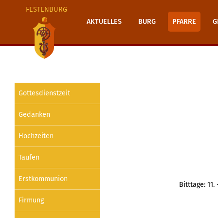
FESTENBURG
AKTUELLES
BURG
PFARRE
G
Gottesdienstzeit
Gedanken
Hochzeiten
Taufen
Erstkommunion
Bitttage: 11
Firmung