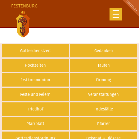
FESTENBURG
Gottesdienstzeit
Gedanken
Hochzeiten
Taufen
Erstkommunion
Firmung
Feste und Feiern
Veranstaltungen
Friedhof
Todesfälle
Pfarrblatt
Pfarrer
Gottesdienstordnung
Dekanat & Diözese