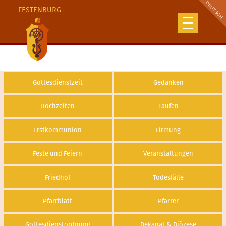
FESTENBURG
Gottesdienstzeit
Gedanken
Hochzeiten
Taufen
Erstkommunion
Firmung
Feste und Feiern
Veranstaltungen
Friedhof
Todesfälle
Pfarrblatt
Pfarrer
Gottesdienstordnung
Dekanat & Diözese