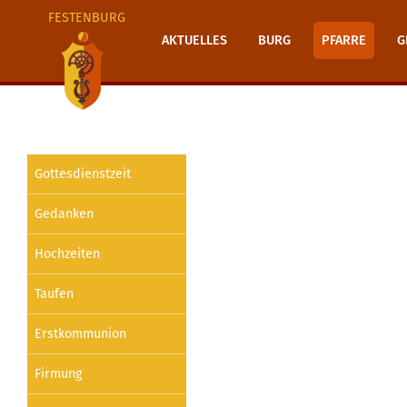
FESTENBURG
AKTUELLES
BURG
PFARRE
G
Gottesdienstzeit
Gedanken
Hochzeiten
Taufen
Erstkommunion
Firmung