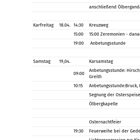
anschließend Ölberganda
Karfreitag
18.04.
14:30
Kreuzweg
15:00
15:00 Zeremonien - dan
19:00
Anbetungsstunde
Samstag
19,04.
Karsamstag
Anbetungsstunde: Hirschg
09:00
Greith
10:15
Anbetungsstunde:Bruck, 
Segnung der Osterspeisen
Ölbergkapelle
Osternachtfeier
19:30
Feuerweihe bei der Ged