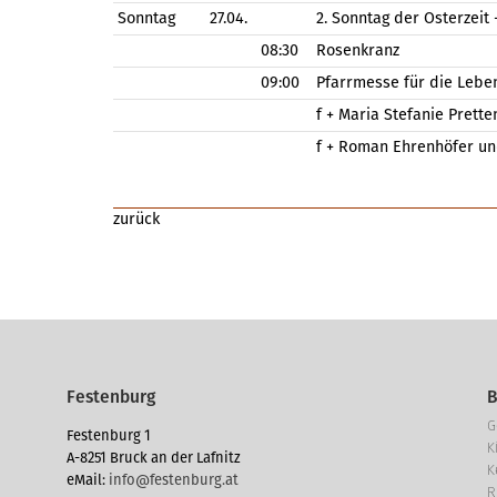
Sonntag
27.04.
2. Sonntag der Osterzeit
08:30
Rosenkranz
09:00
Pfarrmesse für die Lebe
f + Maria Stefanie Prette
f + Roman Ehrenhöfer und
zurück
Festenburg
G
Festenburg 1
K
A-8251 Bruck an der Lafnitz
K
eMail:
info@festenburg.at
R