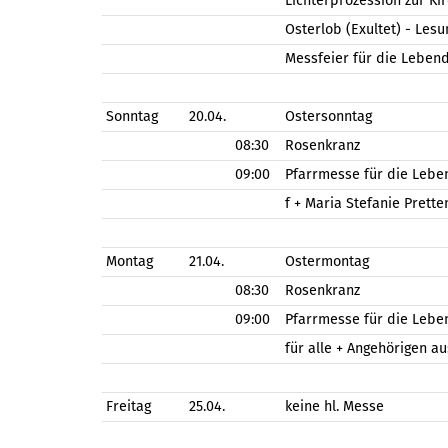
Lichterprozession zur Ki
Osterlob (Exultet) - Le
Messfeier für die Leben
Sonntag
20.04.
Ostersonntag
08:30
Rosenkranz
09:00
Pfarrmesse für die Lebe
f + Maria Stefanie Prette
Montag
21.04.
Ostermontag
08:30
Rosenkranz
09:00
Pfarrmesse für die Lebe
für alle + Angehörigen 
Freitag
25.04.
keine hl. Messe