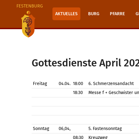
FESTENBURG
AKTUELLES
BURG
PFARRE
G
Gottesdienste April 20
Freitag
04.04.
18:00
6. Schmerzensandacht
18:30
Messe f + Geschwister un
Sonntag
06,04,
5. Fastensonntag
08:30
Kreuzweg