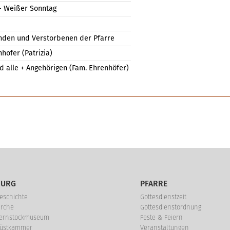
 - Weißer Sonntag
nden und Verstorbenen der Pfarre
nhofer (Patrizia)
 alle + Angehörigen (Fam. Ehrenhöfer)
BURG
PFARRE
eschichte
Gottesdienstzeit
irche
Gottesdienstordnung
ernstockmuseum
Feste & Feiern
üstkammer
Veranstaltungen