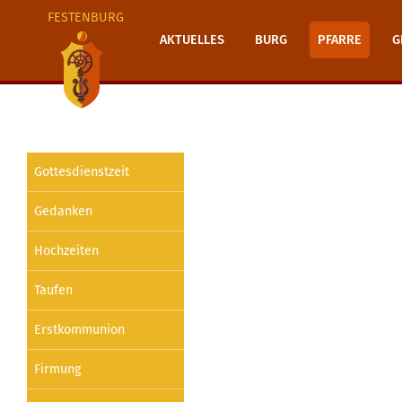
FESTENBURG
AKTUELLES
BURG
PFARRE
G
Gottesdienstzeit
Gedanken
Hochzeiten
Taufen
Erstkommunion
Firmung