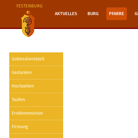
FESTENBURG
AKTUELLES
BURG
PFARRE
G
Gottesdienstzeit
Gedanken
Hochzeiten
Taufen
Erstkommunion
Firmung