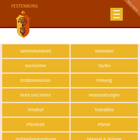
FESTENBURG
Gottesdienstzeit
Gedanken
Hochzeiten
Taufen
Erstkommunion
Firmung
Feste und Feiern
Veranstaltungen
Friedhof
Todesfälle
Pfarrblatt
Pfarrer
Gottesdienstordnung
Dekanat & Diözese