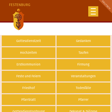
FESTENBURG
Gottesdienstzeit
Gedanken
Hochzeiten
Taufen
Erstkommunion
Firmung
Feste und Feiern
Veranstaltungen
Friedhof
Todesfälle
Pfarrblatt
Pfarrer
Gottesdienstordnung
Dekanat & Diözese