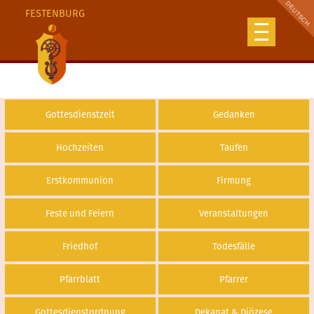
FESTENBURG
Gottesdienstzeit
Gedanken
Hochzeiten
Taufen
Erstkommunion
Firmung
Feste und Feiern
Veranstaltungen
Friedhof
Todesfälle
Pfarrblatt
Pfarrer
Gottesdienstordnung
Dekanat & Diözese