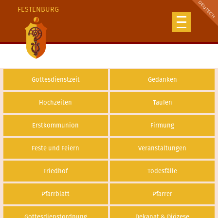
FESTENBURG
Gottesdienstzeit
Gedanken
Hochzeiten
Taufen
Erstkommunion
Firmung
Feste und Feiern
Veranstaltungen
Friedhof
Todesfälle
Pfarrblatt
Pfarrer
Gottesdienstordnung
Dekanat & Diözese