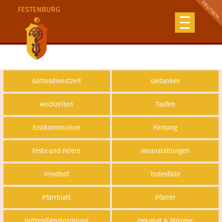
FESTENBURG
Gottesdienstzeit
Gedanken
Hochzeiten
Taufen
Erstkommunion
Firmung
Feste und Feiern
Veranstaltungen
Friedhof
Todesfälle
Pfarrblatt
Pfarrer
Gottesdienstordnung
Dekanat & Diözese