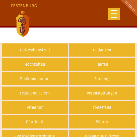
FESTENBURG
Gottesdienstzeit
Gedanken
Hochzeiten
Taufen
Erstkommunion
Firmung
Feste und Feiern
Veranstaltungen
Friedhof
Todesfälle
Pfarrblatt
Pfarrer
Gottesdienstordnung
Dekanat & Diözese