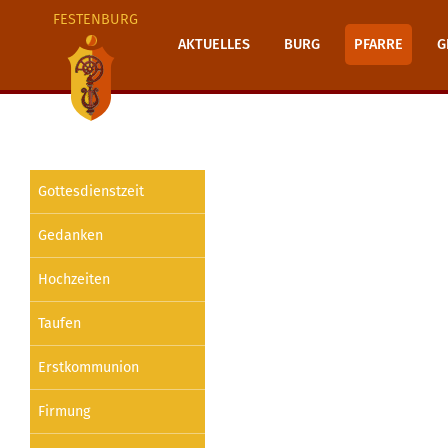
FESTENBURG
AKTUELLES
BURG
PFARRE
G
Gottesdienstzeit
Gedanken
Hochzeiten
Taufen
Erstkommunion
Firmung