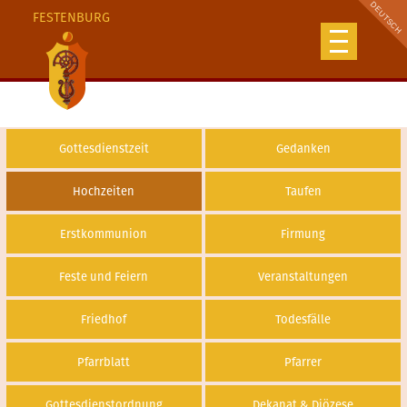
FESTENBURG
Gottesdienstzeit
Gedanken
Hochzeiten
Taufen
Erstkommunion
Firmung
Feste und Feiern
Veranstaltungen
Friedhof
Todesfälle
Pfarrblatt
Pfarrer
Gottesdienstordnung
Dekanat & Diözese